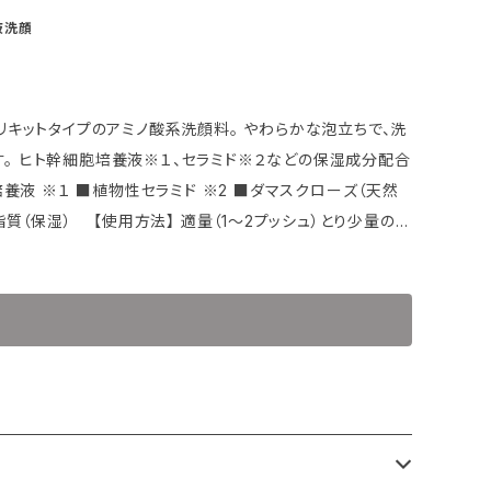
液洗顔
。 ヒト幹細胞培養液※１、セラミド※２などの保湿成分配合
す。 ◎泡立てネットの併用がおすす
の洗顔をおすすめしています。シャワーやお風呂の（温度40℃
顔してください。詳細はよくあるご質問をご覧ください。 ★
に泡立てネットをプレゼント。 フックなどに掛けて干せるリン
す。