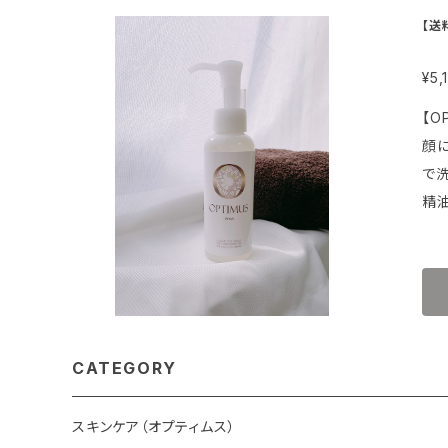
【送
¥5,
【OPTI
顔
で洗いあがり
精油） ※1ヒト脂肪細胞順化培養液エキス（保湿）※2コメヌカスフィンゴ糖脂質（保湿
を加
めで
前後
★★ ウ
顔の
CATEGORY
グ付
スキンケア（オプティムス）