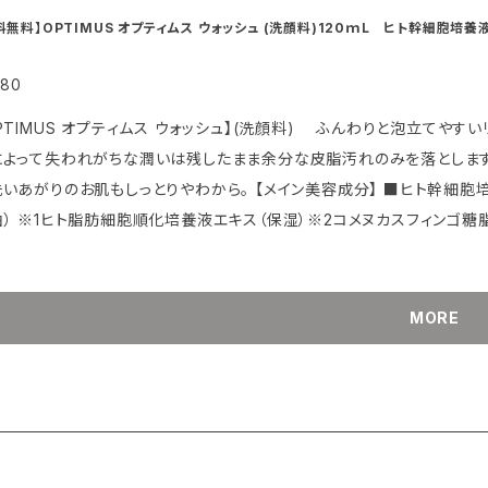
料無料】OPTIMUS オプティムス ウォッシュ (洗顔料)120ｍL ヒト幹細胞培養
180
MUS オプティムス ウォッシュ】(洗顔料) ふんわりと泡立てやすいリキットタイプのアミノ酸系洗顔料。 やわらかな泡立ちで、洗
によって失われがちな潤いは残したまま余分な皮脂汚れのみを落とします
のお肌もしっとりやわから。 【メイン美容成分】 ■ヒト幹細胞培養液 ※１ ■植物性セラミド ※2 ■ダマスクローズ（天然
） 【使用方法】 適量（1～2プッシュ）とり少量の水
えて良く泡立てます。 泡をすべらせるように洗い、水またはぬるま湯でていねいに洗いながしま
す。 ◎乾燥を防ぐため、30～35℃くらいの少ぬるいと感じるの温度で
）での洗顔は乾燥の原因となる為、お避けください。 ◎メイク時は2回洗
MORE
ォッシュ新発売キャンペーン（数量限定） ★★★ オプティムスでは、良く泡立てたたっぷりの泡でお顔を洗っていただくことが洗
1つ目のポイント！ 今なら初めて、オプティムスウォッシュをお求めの方
き！ ※お一人さま1回限り ※数量がなくなり次第終了させていただきま