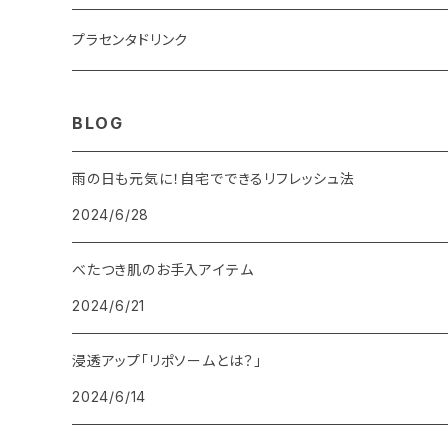
洗顔（オプティムス ウォッシュ）
プラセンタドリンク
導入美容液（オプティムス セラム）
1か月分(500mL×２）オススメ
BLOG
化粧水（オプティムス ローション）
お試し16日分(500mL×１）
雨の日も元気に！自宅でできるリフレッシュ法
2024/6/28
保湿美容液（オプティムス エッセンス）
べたつき肌のお手入アイテム
2024/6/21
浸透アップ「リポソームとは？」
2024/6/14