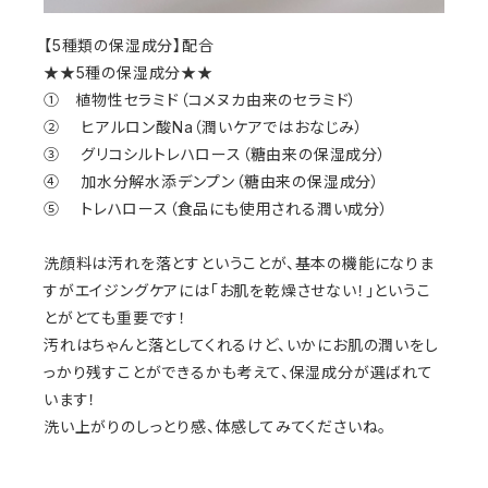
【5種類の保湿成分】配合
★★5種の保湿成分★★
①   植物性セラミド（コメヌカ由来のセラミド）　
②    ヒアルロン酸Na（潤いケアではおなじみ）
③    グリコシルトレハロース（糖由来の保湿成分）
④    加水分解水添デンプン（糖由来の保湿成分）
⑤    トレハロース（食品にも使用される潤い成分）
洗顔料は汚れを落とすということが、基本の機能になりま
すがエイジングケアには「お肌を乾燥させない！」というこ
とがとても重要です！
汚れはちゃんと落としてくれるけど、いかにお肌の潤いをし
っかり残すことができるかも考えて、保湿成分が選ばれて
います！
洗い上がりのしっとり感、体感してみてくださいね。