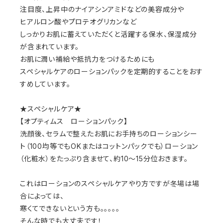
注目度、上昇中のナイアシンアミドなどの美容成分や
ヒアルロン酸やプロテオグリカンなど
しっかりお肌に蓄えていただくと活躍する保水、保湿成分
が含まれています。
お肌に潤い補給や抵抗力をつけるためにも
スペシャルケアのローションパックを定期的することをおす
すめしています。
★スペシャルケア★
【オプティムス　ローションパック】
洗顔後、セラムで整えたお肌にお手持ちのローションシー
ト（100均等でもOKまたはコットンパックでも）ローション
（化粧水）を
たっぷり含ませて、約10～15分位おきます。
これはローションのスペシャルケアやり方ですが冬場は場
合によっては、
寒くてできないという方も。。。。。
そんな時でも大丈夫です！