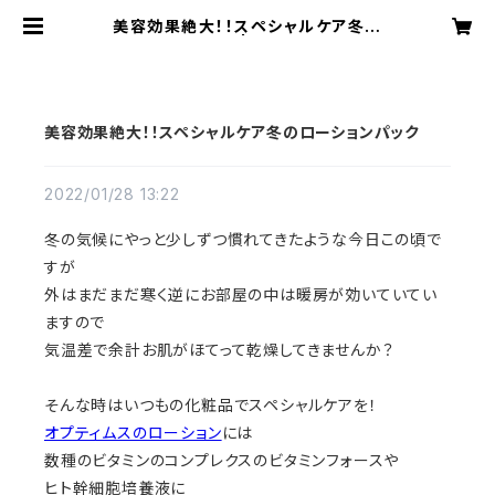
美容効果絶大！！スペシャルケア冬の
ローションパック | OPTIMUSオプテ
ィムス オンラインショップ
美容効果絶大！！スペシャルケア冬のローションパック
2022/01/28 13:22
冬の気候にやっと少しずつ慣れてきたような今日この頃で
すが
外はまだまだ寒く逆にお部屋の中は暖房が効いていてい
ますので
気温差で余計お肌がほてって乾燥してきませんか？
そんな時はいつもの化粧品でスペシャルケアを！
オプティムスのローション
には
数種のビタミンのコンプレクスのビタミンフォースや
ヒト幹細胞培養液に